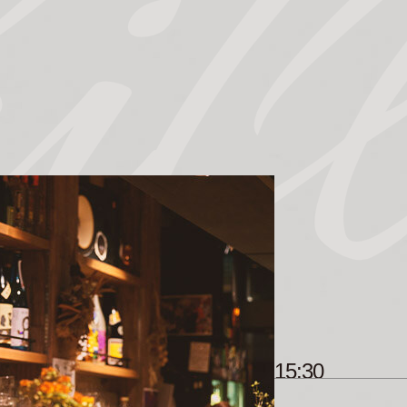
il
15:30